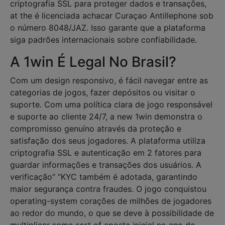
criptografia SSL para proteger dados e transações,
at the é licenciada achacar Curaçao Antillephone sob
o número 8048/JAZ. Isso garante que a plataforma
siga padrões internacionais sobre confiabilidade.
A 1win É Legal No Brasil?
Com um design responsivo, é fácil navegar entre as
categorias de jogos, fazer depósitos ou visitar o
suporte. Com uma política clara de jogo responsável
e suporte ao cliente 24/7, a new 1win demonstra o
compromisso genuíno através da proteção e
satisfação dos seus jogadores. A plataforma utiliza
criptografia SSL e autenticação em 2 fatores para
guardar informações e transações dos usuários. A
verificação” “KYC também é adotada, garantindo
maior segurança contra fraudes. O jogo conquistou
operating-system corações de milhões de jogadores
ao redor do mundo, o que se deve à possibilidade de
multiplicar some sort of aposta inicial no ano de