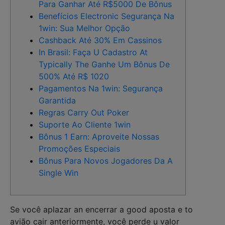
Para Ganhar Até R$5000 De Bônus
Benefícios Electronic Segurança Na
1win: Sua Melhor Opção
Cashback Até 30% Em Cassinos
In Brasil: Faça U Cadastro At
Typically The Ganhe Um Bônus De
500% Até R$ 1020
Pagamentos Na 1win: Segurança
Garantida
Regras Carry Out Poker
Suporte Ao Cliente 1win
Bônus 1 Earn: Aproveite Nossas
Promoções Especiais
Bônus Para Novos Jogadores Da A
Single Win
Se você aplazar an encerrar a good aposta e to
avião cair anteriormente, você perde u valor