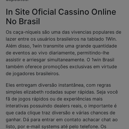
In Site Oficial Cassino Online
No Brasil
Os caça-níqueis são uma das vivencias populares de
lazer entre os usuários brasileiros na tablado 1Win.
Além disso, 1win transmite uma grande quantidade
de eventos ao vivo diariamente, permitindo-lhe
assistir e arriesgar simultaneamente. O 1win Brasil
também oferece promoções exclusivas em virtude
de jogadores brasileiros.
Eles entregam diversão instantânea, com regras
simples elizabeth rodadas super rápidas. Seja você
fã de jogos rápidos ou de experiências mais
interativas possuindo dealers reais, o importante é
que cada clique traz diversão e várias chances de
ganhar. Dá para entrar em contato achacar chat ao
listo, por e-mail systems até pelo telefone. Os