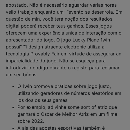
apostado. Não é necessário aguardar várias horas
vello trabajo enquanto um” “evento se desenrola. Em
questão de min, você terá noção dos resultados
digital poderá receber teus ganhos. Esses jogos
oferecem uma experiência única de interação com o
apresentador do jogo. O jogo Lucky Plane 1win
possui” “1 design atraente electronic utiliza a
tecnologia Provably Fair em virtude de assegurar an
imparcialidade do jogo. Não se esqueça para
introduzir o código durante o registo para reclamar
um seu bónus.
O 1win promove práticas sobre jogo justo,
utilizando geradores de números aleatórios em
los dos os seus games.
Por exemplo, adivinhe some sort of atriz que
ganhará o Oscar de Melhor Atriz em um filme
sobre 2022.
A ala das apostas esportivas também é