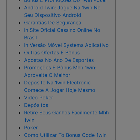
Android 1win: Jogue Na 1win No
Seu Dispositivo Android
Garantias De Segurança
In Site Oficial Cassino Online No
Brasil
In Versão Móvel Systems Aplicativo
Outras Ofertas E Bônus
Apostas No Ano De Esportes
Promoções E Bônus Mhh 1win:
Aproveite O Melhor
Deposite Na 1win Electronic
Comece A Jogar Hoje Mesmo
Video Poker
Depósitos
Retire Seus Ganhos Facilmente Mhh
1win
Poker
Como Utilizar To Bonus Code 1win