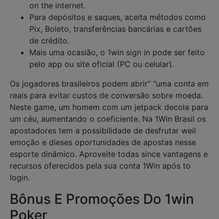
on the internet.
Para depósitos e saques, aceita métodos como
Pix, Boleto, transferências bancárias e cartões
de crédito.
Mais uma ocasião, o 1win sign in pode ser feito
pelo app ou site oficial (PC ou celular).
Os jogadores brasileiros podem abrir” “uma conta em
reais para evitar custos de conversão sobre moeda.
Neste game, um homem com um jetpack decola para
um céu, aumentando o coeficiente. Na 1Win Brasil os
apostadores tem a possibilidade de desfrutar weil
emoção e dieses oportunidades de apostas nesse
esporte dinâmico. Aproveite todas since vantagens e
recursos oferecidos pela sua conta 1Win após to
login.
Bônus E Promoções Do 1win
Poker