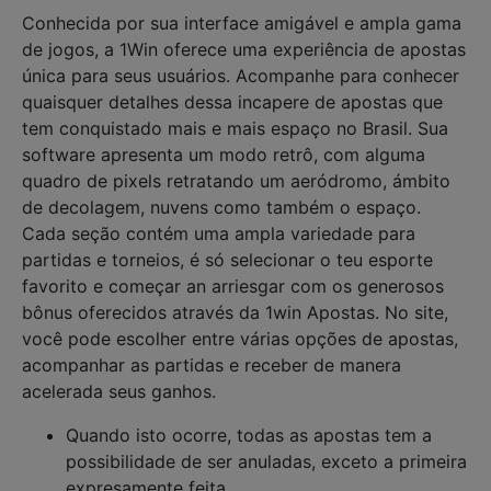
Conhecida por sua interface amigável e ampla gama
de jogos, a 1Win oferece uma experiência de apostas
única para seus usuários. Acompanhe para conhecer
quaisquer detalhes dessa incapere de apostas que
tem conquistado mais e mais espaço no Brasil. Sua
software apresenta um modo retrô, com alguma
quadro de pixels retratando um aeródromo, ámbito
de decolagem, nuvens como também o espaço.
Cada seção contém uma ampla variedade para
partidas e torneios, é só selecionar o teu esporte
favorito e começar an arriesgar com os generosos
bônus oferecidos através da 1win Apostas. No site,
você pode escolher entre várias opções de apostas,
acompanhar as partidas e receber de manera
acelerada seus ganhos.
Quando isto ocorre, todas as apostas tem a
possibilidade de ser anuladas, exceto a primeira
expresamente feita.