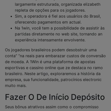
largamente estruturada, organizada elizabeth
repleta de opções para os jogadores.
Sim, a operadora é fiel aos usuários do Brasil,
oferecendo pagamentos em actual.
Na 1win, você tem a possibilidade de assistir às
partidas diretamente no web site, tornando an
experiência intensamente envolvente.
Os jogadores brasileiros podem desobstruir uma
conta” “na reais para embarazar custos de conversão
de moeda. A 1Win é uma plataforma de apostas
esportivas e cassino online que ze destaca no ramo
brasileiro. Neste artigo, exploraremos a história da
empresa, sua funcionalidade, patrocínios electronic
muito mais.
Fazer O De Início Depósito
Seus bônus atrativos assim como o compromisso