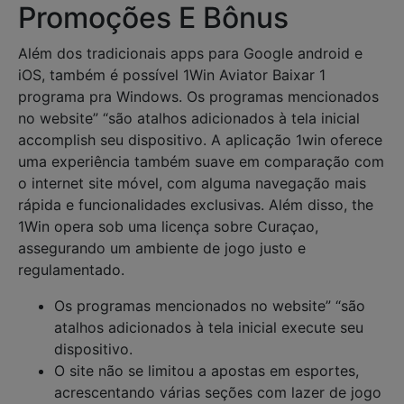
Promoções E Bônus
Além dos tradicionais apps para Google android e
iOS, também é possível 1Win Aviator Baixar 1
programa pra Windows. Os programas mencionados
no website” “são atalhos adicionados à tela inicial
accomplish seu dispositivo. A aplicação 1win oferece
uma experiência também suave em comparação com
o internet site móvel, com alguma navegação mais
rápida e funcionalidades exclusivas. Além disso, the
1Win opera sob uma licença sobre Curaçao,
assegurando um ambiente de jogo justo e
regulamentado.
Os programas mencionados no website” “são
atalhos adicionados à tela inicial execute seu
dispositivo.
O site não se limitou a apostas em esportes,
acrescentando várias seções com lazer de jogo