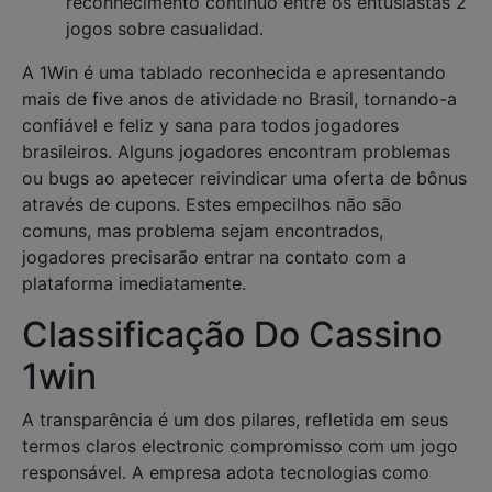
reconhecimento contínuo entre os entusiastas 2
jogos sobre casualidad.
A 1Win é uma tablado reconhecida e apresentando
mais de five anos de atividade no Brasil, tornando-a
confiável e feliz y sana para todos jogadores
brasileiros. Alguns jogadores encontram problemas
ou bugs ao apetecer reivindicar uma oferta de bônus
através de cupons. Estes empecilhos não são
comuns, mas problema sejam encontrados,
jogadores precisarão entrar na contato com a
plataforma imediatamente.
Classificação Do Cassino
1win
A transparência é um dos pilares, refletida em seus
termos claros electronic compromisso com um jogo
responsável. A empresa adota tecnologias como