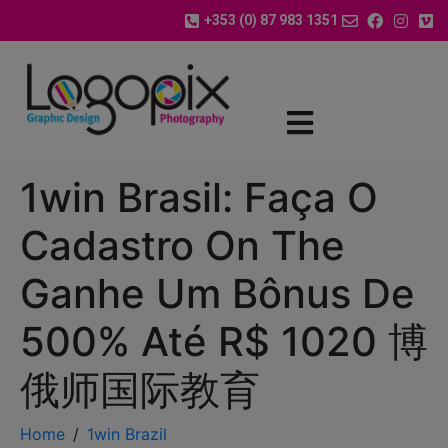
+353 (0) 87 983 1351
1win Brasil: Faça O
Cadastro On The
Ganhe Um Bônus De
500% Até R$ 1020 博
俄师国际教育
Home
1win Brazil