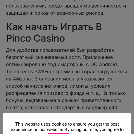
пользователями, предотвращая мошенничество и
защищая игроков от возможных рисков.
Как начать Играть В
Pinco Casino
Для удобства пользователей был разработан
бесплатный скачиваемый софт. Приложение
оптимизировано под смартфоны с ОС Android.
Также есть PWA-программа, которая загружается
на Айфоны. В описании ивента указываются
способ начисления очков, лимиты, условия
распределения призового фонда и т. д. На только
бонусы, выдаваемые а рамках приветственного
пакета, установлен стандартный вейджер x40.
Найденный промокод можно активировать и в
Личном завкоммуной.
This website uses cookies to ensure you get the best
experience on our website. By using our site, you agree to
Бонус можно иметь только для другой из