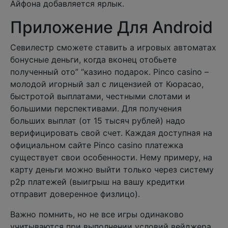
Айфона добавляется ярлык.
Приложение Для Android
Севилестр сможете ставить а игровых автоматах
бонусные деньги, когда вконец отобьете
полученный ото” “казино подарок. Pinco casino –
молодой игорный зал с лицензией от Кюрасао,
быстротой выплатами, честными слотами и
большими перспективами. Для получения
больших выплат (от 15 тысяч рублей) надо
верифицировать свой счет. Каждая доступная на
официальном сайте Pinco casino платежка
существует свои особенности. Нему примеру, на
карту деньги можно выйти только через систему
p2p платежей (выигрыш на вашу кредитки
отправит доверенное физлицо).
Важно помнить, но не все игры одинаково
учитываются при выполнении условий вейджера.