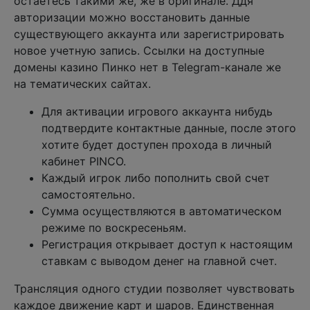
остаетесь такими же, же в оригинале. Ддя
авторизации можно восстановить данные
существующего аккаунта или зарегистрировать
новое учетную запись. Ссылки на доступные
домены казино Пинко нет в Telegram-канале же
на тематических сайтах.
Для активации игрового аккаунта нибудь
подтвердите контактные данные, после этого
хотите будет доступен прохода в личный
кабинет PINCO.
Каждый игрок либо пополнить свой счет
самостоятельно.
Сумма осуществляются в автоматическом
режиме по воскресеньям.
Регистрация открывает доступ к настоящим
ставкам с выводом денег на главной счет.
Трансляция одного студии позволяет чувствовать
каждое движение карт и шаров. Единственная