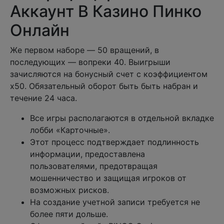
Аккаунт В Казино Пинко
Онлайн
Же первом наборе ― 50 вращений, в
последующих ― вопреки 40. Выигрыши
зачисляются на бонусный счет с коэффициентом
х50. Обязательный оборот быть быть набран и
течение 24 часа.
Все игры располагаются в отдельной вкладке
лобби «Карточные».
Этот процесс подтверждает подлинность
информации, предоставлена
пользователями, предотвращая
мошенничество и защищая игроков от
возможных рисков.
На создание учетной записи требуется не
более пяти дольше.