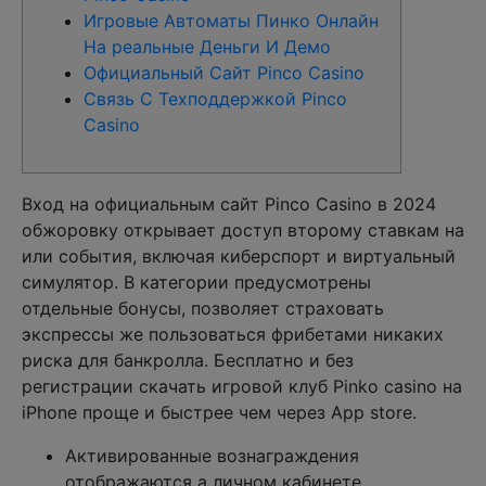
Игровые Автоматы Пинко Онлайн
На реальные Деньги И Демо
Официальный Сайт Pinco Casino
Связь С Техподдержкой Pinco
Casino
Вход на официальным сайт Pinco Casino в 2024
обжоровку открывает доступ второму ставкам на
или события, включая киберспорт и виртуальный
симулятор. В категории предусмотрены
отдельные бонусы, позволяет страховать
экспрессы же пользоваться фрибетами никаких
риска для банкролла. Бесплатно и без
регистрации скачать игровой клуб Pinko casino на
iPhone проще и быстрее чем через App store.
Активированные вознаграждения
отображаются а личном кабинете.