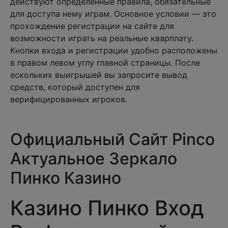
действуют определенные правила, обязательные
для доступа нему играм. Основное условии — это
прохождение регистрации на сайте для
возможности играть на реальные кварплату.
Кнопки входа и регистрации удобно расположены
в правом левом углу главной страницы. После
ескольких выигрышей вы запросите вывод
средств, который доступен для
верифицированных игроков.
Официальный Сайт Pinco
Актуальное Зеркало
Пинко Казино
Казино Пинко Вход