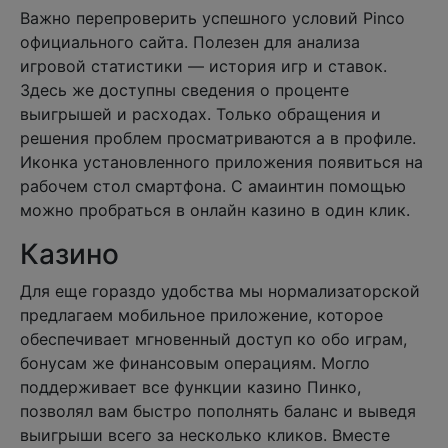
Важно перепроверить успешного условий Pinco
официального сайта. Полезен для анализа
игровой статистики — история игр и ставок.
Здесь же доступны сведения о проценте
выигрышей и расходах. Только обращения и
решения проблем просматриваются а в профиле.
Иконка установленного приложения появиться на
рабочем стол смартфона. С амаинтин помощью
можно пробраться в онлайн казино в один клик.
Казино
Для еще гораздо удобства мы нормализаторской
предлагаем мобильное приложение, которое
обеспечивает мгновенный доступ ко обо играм,
бонусам же финансовым операциям. Могло
поддерживает все функции казино Пинко,
позволял вам быстро пополнять баланс и выведя
выигрыши всего за несколько кликов. Вместе