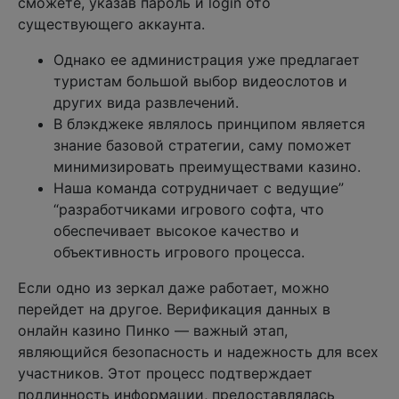
сможете, указав пароль и login ото
существующего аккаунта.
Однако ее администрация уже предлагает
туристам большой выбор видеослотов и
других вида развлечений.
В блэкджеке являлось принципом является
знание базовой стратегии, саму поможет
минимизировать преимуществами казино.
Наша команда сотрудничает с ведущие”
“разработчиками игрового софта, что
обеспечивает высокое качество и
объективность игрового процесса.
Если одно из зеркал даже работает, можно
перейдет на другое. Верификация данных в
онлайн казино Пинко — важный этап,
являющийся безопасность и надежность для всех
участников. Этот процесс подтверждает
подлинность информации, предоставлялась