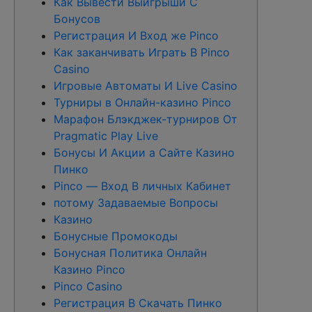
Как Вывести Выигрыши С
Бонусов
Регистрация И Вход же Pinco
Как заканчивать Играть В Pinco
Casino
Игровые Автоматы И Live Casino
Турниры в Онлайн-казино Pinco
Марафон Блэкджек-турниров От
Pragmatic Play Live
Бонусы И Акции а Сайте Казино
Пинко
Pinco — Вход В личных Кабинет
потому Задаваемые Вопросы
Казино
Бонусные Промокоды
Бонусная Политика Онлайн
Казино Pinco
Pinco Casino
Регистрация В Скачать Пинко