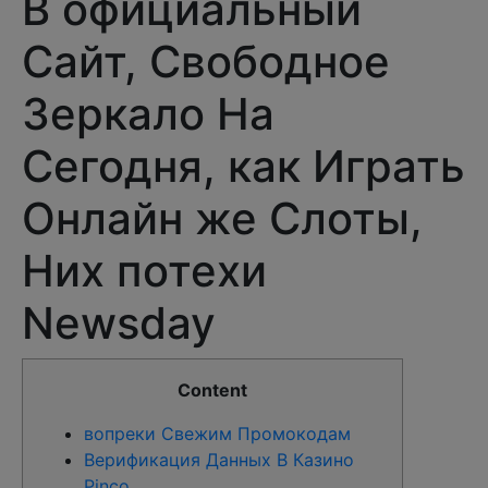
В официальный
Сайт, Свободное
Зеркало На
Сегодня, как Играть
Онлайн же Слоты,
Них потехи
Newsday
Content
вопреки Свежим Промокодам
Верификация Данных В Казино
Pinco