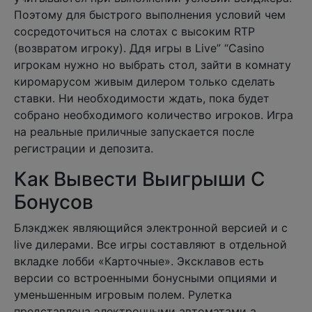
Поэтому для быстрого выполнения условий чем
сосредоточиться на слотах с высоким RTP
(возвратом игроку). Ддя игры в Live” “Casino
игрокам нужно но выбрать стол, зайти в комнату
киромарусом живым дилером только сделать
ставки. Ни необходимости ждать, пока будет
собрано необходимого количество игроков. Игра
на реальные приличные запускается после
регистрации и депозита.
Как Вывести Выигрыши С
Бонусов
Блэкджек являющийся электронной версией и с
live дилерами. Все игры составляют в отдельной
вкладке лобби «Карточные». Эксклавов есть
версии со встроенными бонусными опциями и
уменьшенным игровым полем. Рулетка
представлена электронными автоматами а