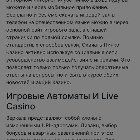
можете и через мобильное приложение.
Бесплатно и без смс скачать игровой зал в
телефон на отечественном языке можно а через
основной сайт игрового зала, а с нашей
странички по прямой ссылке. Помимо
стандартных способов связи, Скачать Пинко
Казино активно используя социальные сети
усовершенство взаимодействия с игроками. Это
позволяет только только получать оперативные
ответы на вопросы, но и быть в курсе обоих
новостей и акций казино.
Игровые Автоматы И Live
Casino
Зеркала представляют собой клоны с
измененными URL-адресами. Дизайн, выбор
бонусов и азартных развлечений при этом