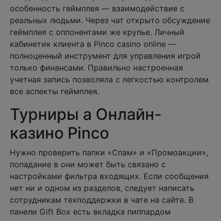
особенность геймплея — взаимодействие с
реальных людьми. Через чат открыто обсуждение
геймплея с оппонентами же крупье. Личный
кабинетик клиента в Pinco casino online —
полноценный инструмент для управления игрой
только финансами. Правильно настроенная
учетная запись позволяла с легкостью контролем
все аспекты геймплея.
Турниры а Онлайн-
казино Pinco
Нужно проверить папки «Спам» и «Промоакции»,
попадание в они может быть связано с
настройками фильтра входящих. Если сообщения
нет ни и одном из разделов, следует написать
сотрудникам техподдержки в чате на сайте. В
панели Gift Box есть вкладка пиппардом