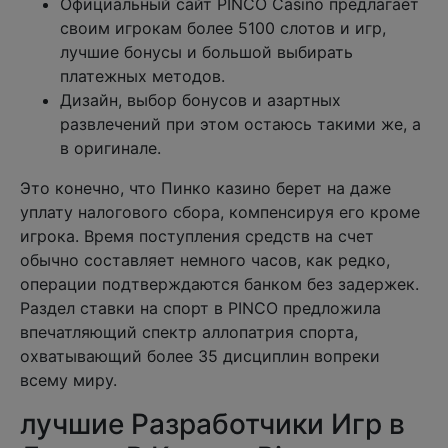
Официальный сайт PINCO Casino предлагает
своим игрокам более 5100 слотов и игр,
лучшие бонусы и большой выбирать
платежных методов.
Дизайн, выбор бонусов и азартных
развлечений при этом остаюсь такими же, а
в оригинале.
Это конечно, что Пинко казино берет на даже
уплату налогового сбора, компенсируя его кроме
игрока. Время поступления средств на счет
обычно составляет немного часов, как редко,
операции подтверждаются банком без задержек.
Раздел ставки на спорт в PINCO предложила
впечатляющий спектр аллопатрия спорта,
охватывающий более 35 дисциплин вопреки
всему миру.
лучшие Разработчики Игр в