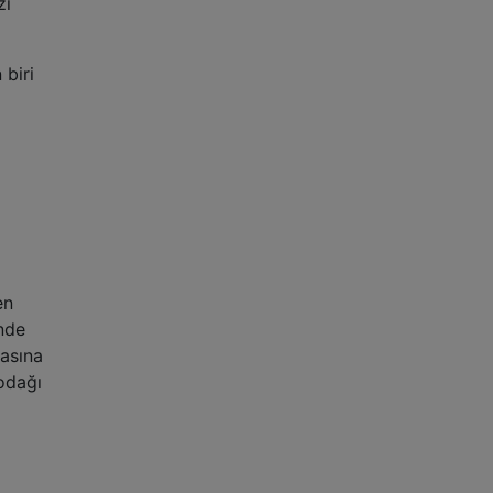
zi
 biri
en
inde
masına
odağı