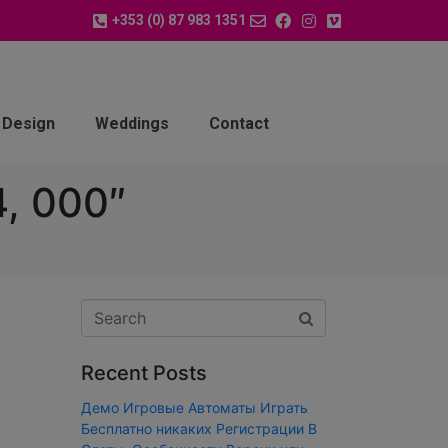
+353 (0) 87 983 1351
Design
Weddings
Contact
4, 000″
Recent Posts
Демо Игровые Автоматы Играть
Бесплатно никаких Регистрации В