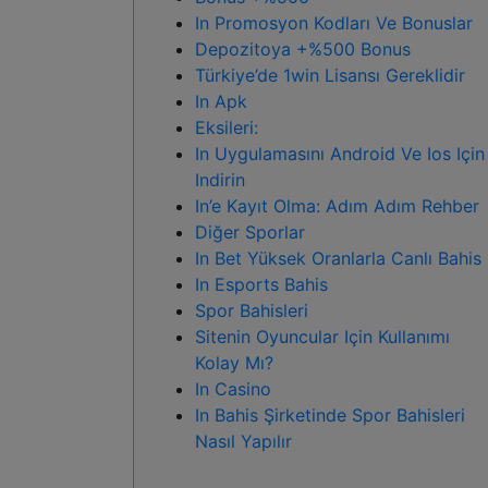
In Promosyon Kodları Ve Bonuslar
Depozitoya +%500 Bonus
Türkiye’de 1win Lisansı Gereklidir
In Apk
Eksileri:
In Uygulamasını Android Ve Ios Için
Indirin
In’e Kayıt Olma: Adım Adım Rehber
Diğer Sporlar
In Bet Yüksek Oranlarla Canlı Bahis
In Esports Bahis
Spor Bahisleri
Sitenin Oyuncular Için Kullanımı
Kolay Mı?
In Casino
In Bahis Şirketinde Spor Bahisleri
Nasıl Yapılır