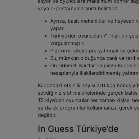
alıyor ve oyunculara maksimum konfor sağlıyor
veya e-posta/numaranızı belirtiriz.
Ayrıca, basit mekanikler ve heyecan ve
yapar.
Türkiye’den oyuncuların” “hızlı bir şek
vurgulanmıştır.
Platform, siteye pra yatırmak ve çekm
Bu, mümkün olduğunca canlı ve tarif ed
Ön Ödemeli Kartlar empieza KuponlarP
hesaplarıyla ilişkilendirilmemiş yatırım
Kupondaki etkinlik sayısı arttıkça bonus yü
sevdiğiniz slot makinelerinde gerçek bahisl
Türkiye’den oyuncular her zaman kişisel he
ya da ek programlar kullanmanıza gerek yo
değildir.
In Guess Türkiye’de