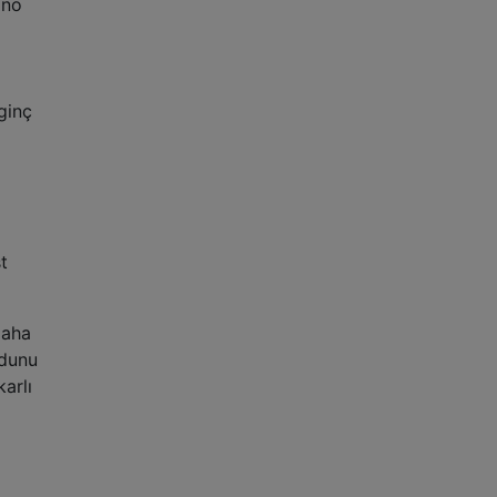
ino
ginç
t
daha
odunu
karlı