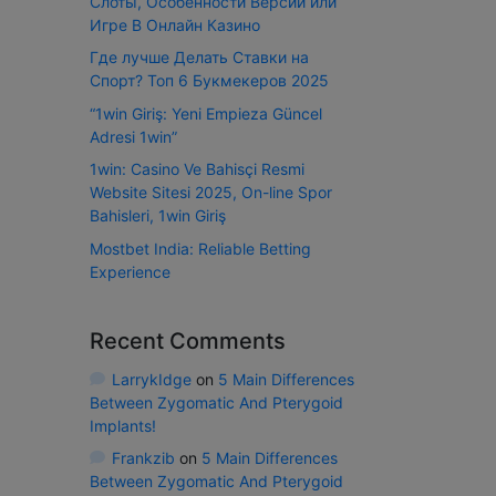
Слоты, Особенности Версии или
Игре В Онлайн Казино
Где лучше Делать Ставки на
Спорт? Топ 6 Букмекеров 2025
“1win Giriş: Yeni Empieza Güncel
Adresi 1win”
1win: Casino Ve Bahisçi Resmi
Website Sitesi 2025, On-line Spor
Bahisleri, 1win Giriş
Mostbet India: Reliable Betting
Experience
Recent Comments
LarrykIdge
on
5 Main Differences
Between Zygomatic And Pterygoid
Implants!
Frankzib
on
5 Main Differences
Between Zygomatic And Pterygoid