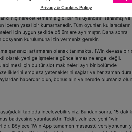
 aynı” “işlevsellik ve düzeni sunarak, oyun yelpazesini
Privacy & Cookies Policy
ter bahis yapın ister favori slot makinelerinizi oynayın, mobi
anki hiç hareket etmemiş gibi bir his uyandırır. Tanınmış ve
yun içeren yasal bir kumarhanedir. Tüm oyunlar, kullanıcıların
lmeleri için uygun şekilde bölümlere ayrılmıştır. Daha sonra
in dosyanın kurulumuna izin vermeniz gerekir.
ma şansınızı artırmanın olanak tanımakta. 1Win devasa bir
li olarak yeni gelişmelerle güncellemesine engel değil.
ulabilmesi için bu tür slot makineleri ayrı bir bölümde
zelliklerini empieza yeteneklerini sağlar ve her zaman dura
olaylardan haberdar olun, bonus alın ve nerede olursanız olu
 aşağıdaki tabloda inceleyebilirsiniz. Bundan sonra, 15 daki
s bakiyesine yatırılacaktır. Teklif, yalnızca yeni 1win
çerlidir. Böylece 1Win App tamamen masaüstü versiyonunun y