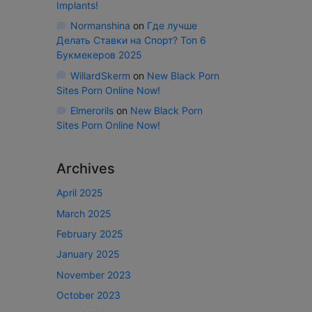
Implants!
Normanshina
on
Где лучше
Делать Ставки на Спорт? Топ 6
Букмекеров 2025
WillardSkerm
on
New Black Porn
Sites Porn Online Now!
Elmerorils
on
New Black Porn
Sites Porn Online Now!
Archives
April 2025
March 2025
February 2025
January 2025
November 2023
October 2023