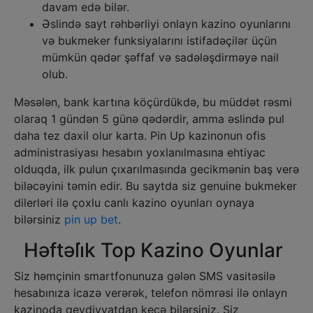
davam edə bilər.
Əslində sayt rəhbərliyi onlayn kazino oyunlarını
və bukmeker funksiyalarını istifadəçilər üçün
mümkün qədər şəffaf və sadələşdirməyə nail
olub.
Məsələn, bank kartına köçürdükdə, bu müddət rəsmi
olaraq 1 gündən 5 günə qədərdir, amma əslində pul
daha tez daxil olur karta. Pin Up kazinonun ofis
administrasiyası hesabın yoxlanılmasına ehtiyac
olduqda, ilk pulun çıxarılmasında gecikmənin baş verə
biləcəyini təmin edir. Bu saytda siz genuine bukmeker
dilerləri ilə çoxlu canlı kazino oyunları oynaya
bilərsiniz
pin up bet
.
​ ​ Həftəli̇k Top Kazino Oyunlar​
Siz həmçinin smartfonunuza gələn SMS vasitəsilə
hesabınıza icazə verərək, telefon nömrəsi ilə onlayn
kazinoda qeydiyyatdan keçə bilərsiniz. Siz