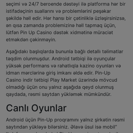
seçimi və 24/7 beroende dəstəyi ilə platforma hər bir
istifadəçinin suallarını və problemlərini peşəkar
şəkildə həll edir. Hər hansı bir çətinliklə üzləşirsinizsə,
ən qısa zamanda problemizinə həll tapmaq üçün,
lütfən Pin Up Casino dəstək xidmətinə müraciət
etməkdən çəkinməyin.
Aşağıdakı başlıqlarda bununla bağlı detallı təlimatlar
təqdim olunmuşdur. Android tətbiqi ilə oyunçular
yüksək performans və rahatlıqla kazino oyunları və
idman mərclərinə giriş imkanı əldə edir. Pin-Up
Casino indir tətbiqi Play Market üzərində mövcud
olmadığı üçün onu yalnız aşağıda qeyd olunmuş
qaydada, rəsmi saytdan yükləmək mümkündür.
Canlı Oyunlar
Android üçün Pin-Up proqramını yalnız şirkətin rəsmi
saytından yükləyə bilərsiniz. Əlavə üsul isə mobil”