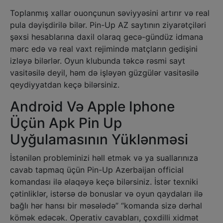
Toplanmış xallar ouonçunun səviyyəsini artırır və real
pula dəyişdirilə bilər. Pin-Up AZ saytının ziyarətçiləri
şəxsi hesablarına daxil olaraq gecə-gündüz idmana
mərc edə və real vaxt rejimində matçların gedişini
izləyə bilərlər. Oyun klubunda təkcə rəsmi sayt
vasitəsilə deyil, həm də işləyən güzgülər vasitəsilə
qeydiyyatdan keçə bilərsiniz.
Android Və Apple Iphone
Üçün Apk Pin Up
Uyğulamasının Yüklənməsi
İstənilən probleminizi həll etmək və ya suallarınıza
cavab tapmaq üçün Pin-Up Azerbaijan official
komandası ilə əlaqəyə keçə bilərsiniz. İstər texniki
çətinliklər, istərsə də bonuslar və oyun qaydaları ilə
bağlı hər hansı bir məsələdə” “komanda sizə dərhal
kömək edəcək. Operativ cavabları, çoxdilli xidmət