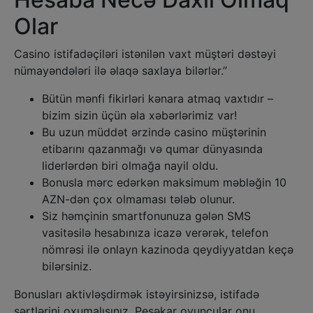
Olar
Casino istifadəçiləri istənilən vaxt müştəri dəstəyi
nümayəndələri ilə əlaqə saxlaya bilərlər.”
Bütün mənfi fikirləri kənara atmaq vaxtıdır –
bizim sizin üçün əla xəbərlərimiz var!
Bu uzun müddət ərzində casino müştərinin
etibarını qazanmağı və qumar dünyasında
liderlərdən biri olmağa nayil oldu.
Bonusla mərc edərkən maksimum məbləğin 10
AZN-dən çox olmaması tələb olunur.
Siz həmçinin smartfonunuza gələn SMS
vasitəsilə hesabınıza icazə verərək, telefon
nömrəsi ilə onlayn kazinoda qeydiyyatdan keçə
bilərsiniz.
Bonusları aktivləşdirmək istəyirsinizsə, istifadə
şərtlərini oxumalısınız. Peşəkar oyunçular onu