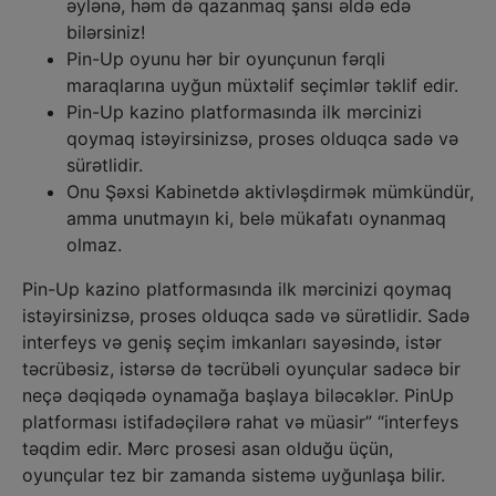
əylənə, həm də qazanmaq şansı əldə edə
bilərsiniz!
Pin-Up oyunu hər bir oyunçunun fərqli
maraqlarına uyğun müxtəlif seçimlər təklif edir.
Pin-Up kazino platformasında ilk mərcinizi
qoymaq istəyirsinizsə, proses olduqca sadə və
sürətlidir.
Onu Şəxsi Kabinetdə aktivləşdirmək mümkündür,
amma unutmayın ki, belə mükafatı oynanmaq
olmaz.
Pin-Up kazino platformasında ilk mərcinizi qoymaq
istəyirsinizsə, proses olduqca sadə və sürətlidir. Sadə
interfeys və geniş seçim imkanları sayəsində, istər
təcrübəsiz, istərsə də təcrübəli oyunçular sadəcə bir
neçə dəqiqədə oynamağa başlaya biləcəklər. PinUp
platforması istifadəçilərə rahat və müasir” “interfeys
təqdim edir. Mərc prosesi asan olduğu üçün,
oyunçular tez bir zamanda sistemə uyğunlaşa bilir.