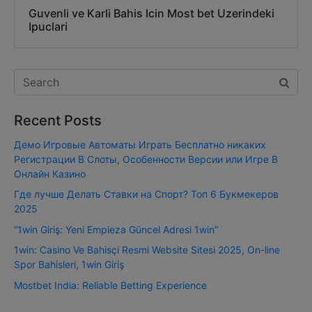
Guvenli ve Karli Bahis Icin Most bet Uzerindeki
Ipuclari
Recent Posts
Демо Игровые Автоматы Играть Бесплатно никаких
Регистрации В Слоты, Особенности Версии или Игре В
Онлайн Казино
Где лучше Делать Ставки на Спорт? Топ 6 Букмекеров
2025
“1win Giriş: Yeni Empieza Güncel Adresi 1win”
1win: Casino Ve Bahisçi Resmi Website Sitesi 2025, On-line
Spor Bahisleri, 1win Giriş
Mostbet India: Reliable Betting Experience