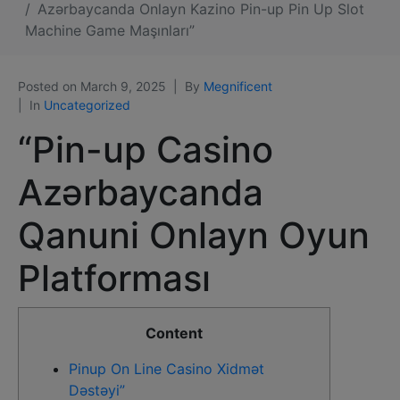
Azərbaycanda Onlayn Kazino Pin-up Pin Up Slot
Machine Game Maşınları”
Posted on
March 9, 2025
By
Megnificent
In
Uncategorized
“Pin-up Casino
Azərbaycanda
Qanuni Onlayn Oyun
Platforması
Content
Pinup On Line Casino Xidmət
Dəstəyi”