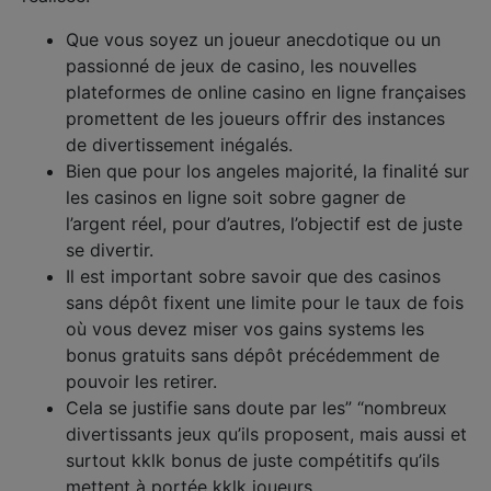
Que vous soyez un joueur anecdotique ou un
passionné de jeux de casino, les nouvelles
plateformes de online casino en ligne françaises
promettent de les joueurs offrir des instances
de divertissement inégalés.
Bien que pour los angeles majorité, la finalité sur
les casinos en ligne soit sobre gagner de
l’argent réel, pour d’autres, l’objectif est de juste
se divertir.
Il est important sobre savoir que des casinos
sans dépôt fixent une limite pour le taux de fois
où vous devez miser vos gains systems les
bonus gratuits sans dépôt précédemment de
pouvoir les retirer.
Cela se justifie sans doute par les” “nombreux
divertissants jeux qu’ils proposent, mais aussi et
surtout kklk bonus de juste compétitifs qu’ils
mettent à portée kklk joueurs.