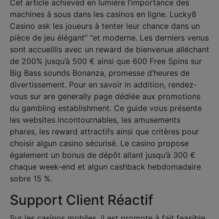
Cet article achieved en lumière l’importance des
machines à sous dans les casinos en ligne. Lucky8
Casino ask les joueurs à tenter leur chance dans un
pièce de jeu élégant” “et moderne. Les derniers venus
sont accueillis avec un reward de bienvenue alléchant
de 200% jusqu’à 500 € ainsi que 600 Free Spins sur
Big Bass sounds Bonanza, promesse d’heures de
divertissement. Pour en savoir in addition, rendez-
vous sur are generally page dédiée aux promotions
du gambling establishment. Ce guide vous présente
les websites incontournables, les amusements
phares, les reward attractifs ainsi que critères pour
choisir algun casino sécurisé. Le casino propose
également un bonus de dépôt allant jusqu’à 300 €
chaque week-end et algun cashback hebdomadaire
sobre 15 %.
Support Client Réactif
Sur les casinos mobiles, il est promote à fait feasible