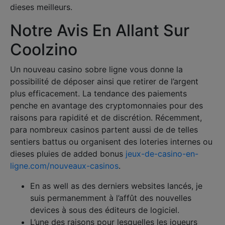
dieses meilleurs.
Notre Avis En Allant Sur
Coolzino
Un nouveau casino sobre ligne vous donne la
possibilité de déposer ainsi que retirer de l’argent
plus efficacement. La tendance des paiements
penche en avantage des cryptomonnaies pour des
raisons para rapidité et de discrétion. Récemment,
para nombreux casinos partent aussi de de telles
sentiers battus ou organisent des loteries internes ou
dieses pluies de added bonus
jeux-de-casino-en-
ligne.com/nouveaux-casinos
.
En as well as des derniers websites lancés, je
suis permanemment à l’affût des nouvelles
devices à sous des éditeurs de logiciel.
L’une des raisons pour lesquelles les joueurs