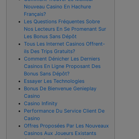
Nouveau Casino En Hachure
Français?
Les Questions Fréquentes Sobre
Nos Lecteurs En Se Promenant Sur
Les Bonus Sans Dépôt
Tous Les Internet Casinos Offrent-
ils Des Trips Gratuits?
Comment Dénicher Les Derniers
Casinos En Ligne Proposant Des
Bonus Sans Dépôt?
Essayer Les Technologies
Bonus De Bienvenue Genieplay
Casino
Casino Infinity
Performance Du Service Client De
Casino
Offres Proposées Par Les Nouveaux
Casinos Aux Joueurs Existants