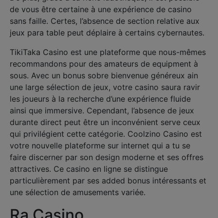
de vous être certaine à une expérience de casino
sans faille. Certes, l’absence de section relative aux
jeux para table peut déplaire à certains cybernautes.
TikiTaka Casino est une plateforme que nous-mêmes
recommandons pour des amateurs de equipment à
sous. Avec un bonus sobre bienvenue généreux ain
une large sélection de jeux, votre casino saura ravir
les joueurs à la recherche d’une expérience fluide
ainsi que immersive. Cependant, l’absence de jeux
durante direct peut être un inconvénient serve ceux
qui privilégient cette catégorie. Coolzino Casino est
votre nouvelle plateforme sur internet qui a tu se
faire discerner par son design moderne et ses offres
attractives. Ce casino en ligne se distingue
particulièrement par ses added bonus intéressants et
une sélection de amusements variée.
Ra Casino