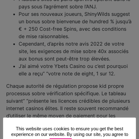
pays sous l’agrément sobre l’ANJ.
Pour ses nouveaux joueurs, ShinyWilds suggest
un bonus sobre bienvenue de hundred % jusqu’à
€ + 250 Cost-free Spins, avec des conditions
de mise raisonnables.
Cependant, d’après notre avis 2022 de votre
site, les exigences de mise sobre 40x associés
aux bonus sont peut-être trop élevées.
J’ai aimé votre Ybets Casino ou c’est pourquoi
elle a reçu” “votre note de eight, 1 sur 12.
Chaque autorité de régulation propose kid propre
processus sobre vérification spécifique. Le tableau
suivant” “présente les licences crédibles de plusieurs
internet casinos élites. Il reste souvent recommandé
d’utiliser le même moyen de paiement pour les
retraits que celui utilisé put les dépôts pour simplifier
This website uses cookies to ensure you get the best
le processus. En revanche, s’ils sont habitués aux
experience on our website. By using our site, you agree to
portefeuilles électroniques, des meilleurs casinos en