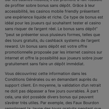
de profiter sobre bonus sans dépôt. Grâce à leur
accessibilité, les casinos mobile friendly présentent
une expérience liquide et riche. Ce type de bonus est
idéal pour les joueurs qui souhaitent tester el casino
sans risquer de l’argent réel. Le bonus sans dépôt”
“peut se présenter sous plusieurs formes, telles que
des tours gratuits, du cashback systems de l’argent
reward. Un bonus sans dépôt est votre offre
promotionnelle proposée par les internet casinos sur
internet et offre la possibilité aux joueurs sobre jouer
gratuitement sans faire un dépôt immédiat.
Vous découvrirez cette information dans les
Conditions Générales ou en demandant auprès du
support client. En moyenne, la validation d’un retrait
ne doit pas dépasser a few jours ouvrables. À part
cela, una slot possède divers bonus qui peuvent
s’avérer très utiles. Par exemple, des Faux Bourdon
remplissent la Jauge des tours gratuits pendant que