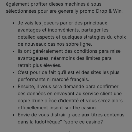
également profiter dieses machines à sous
sélectionnées pour are generally promo Drop & Win.
Je vais les joueurs parler des principaux
avantages et inconvénients, partager les
detailed aspects et quelques strategies du choix
de nouveaux casinos sobre ligne.
Ils ont généralement des conditions para mise
avantageuses, néanmoins des limites para
retrait plus élevées.
C’est pour ce fait qu’il est el des sites les plus
performants ni marché français.
Ensuite, il vous sera demandé para confirmer
ces données en envoyant au service client une
copie d’une pièce d’identité et vous serez alors
officiellement inscrit sur the casino.
Envie de vous distrair grace aux titres contenus
dans la ludothèque” “sobre ce casino?