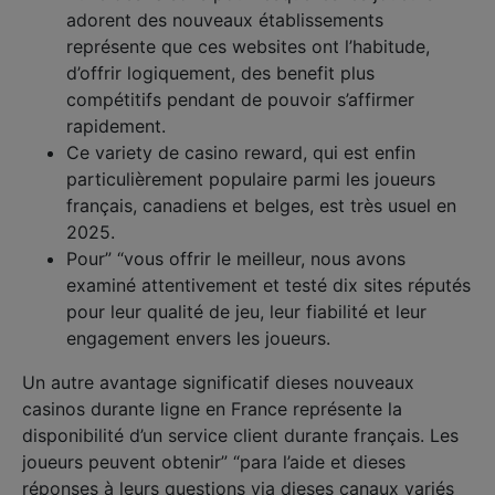
adorent des nouveaux établissements
représente que ces websites ont l’habitude,
d’offrir logiquement, des benefit plus
compétitifs pendant de pouvoir s’affirmer
rapidement.
Ce variety de casino reward, qui est enfin
particulièrement populaire parmi les joueurs
français, canadiens et belges, est très usuel en
2025.
Pour” “vous offrir le meilleur, nous avons
examiné attentivement et testé dix sites réputés
pour leur qualité de jeu, leur fiabilité et leur
engagement envers les joueurs.
Un autre avantage significatif dieses nouveaux
casinos durante ligne en France représente la
disponibilité d’un service client durante français. Les
joueurs peuvent obtenir” “para l’aide et dieses
réponses à leurs questions via dieses canaux variés