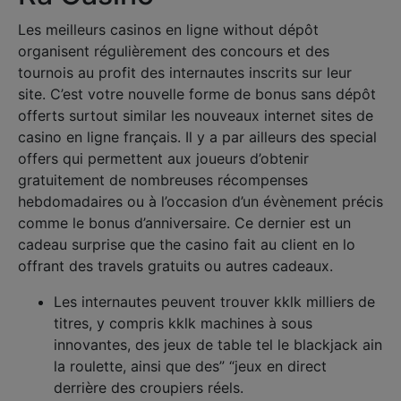
Les meilleurs casinos en ligne without dépôt
organisent régulièrement des concours et des
tournois au profit des internautes inscrits sur leur
site. C’est votre nouvelle forme de bonus sans dépôt
offerts surtout similar les nouveaux internet sites de
casino en ligne français. Il y a par ailleurs des special
offers qui permettent aux joueurs d’obtenir
gratuitement de nombreuses récompenses
hebdomadaires ou à l’occasion d’un évènement précis
comme le bonus d’anniversaire. Ce dernier est un
cadeau surprise que the casino fait au client en lo
offrant des travels gratuits ou autres cadeaux.
Les internautes peuvent trouver kklk milliers de
titres, y compris kklk machines à sous
innovantes, des jeux de table tel le blackjack ain
la roulette, ainsi que des” “jeux en direct
derrière des croupiers réels.