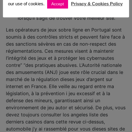
La diversité des jeux représente l’un des critères
our use of cookies.
Privacy & Cookies Policy
Accept
les plus importants qui entrent durante compte
lorsqu’il s’agit de trouver votre meilleur site.
Les opérateurs de jeux sobre ligne en Portugal sont
soumis à des contrôles stricts et peuvent faire face à
des sanctions sévères en cas de non-respect des
réglementations. Ces mesures visent à maintenir
l’intégrité des jeux et à protéger les cybernautes
contre” “des pratiques abusives. L’Autorité nationale
des amusements (ANJ) joue este rôle crucial dans le
marché de la régulation dieses jeux d’argent sur
internet en France. Elle veille au regard entre ma
législation, à la prévention i jeu excessif et à la
defense des mineurs, garantissant ainsi un
environnement de jeu autor et sécurisé. De plus, vous
devez toujours consulter los angeles liste des
derniers casinos dans cette revue ci-dessus,
automobile j’y ai rassemblé pour vous dieses sites de