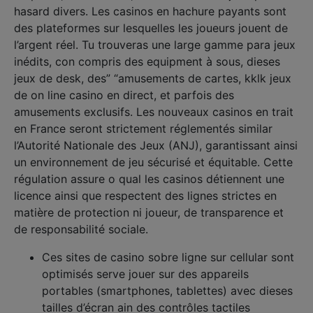
hasard divers. Les casinos en hachure payants sont
des plateformes sur lesquelles les joueurs jouent de
l’argent réel. Tu trouveras une large gamme para jeux
inédits, con compris des equipment à sous, dieses
jeux de desk, des” “amusements de cartes, kklk jeux
de on line casino en direct, et parfois des
amusements exclusifs. Les nouveaux casinos en trait
en France seront strictement réglementés similar
l’Autorité Nationale des Jeux (ANJ), garantissant ainsi
un environnement de jeu sécurisé et équitable. Cette
régulation assure o qual les casinos détiennent une
licence ainsi que respectent des lignes strictes en
matière de protection ni joueur, de transparence et
de responsabilité sociale.
Ces sites de casino sobre ligne sur cellular sont
optimisés serve jouer sur des appareils
portables (smartphones, tablettes) avec dieses
tailles d’écran ain des contrôles tactiles