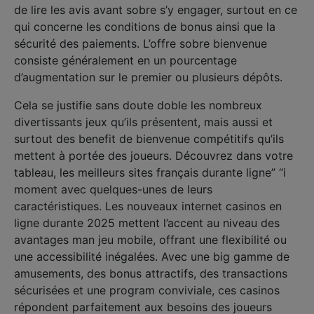
de lire les avis avant sobre s’y engager, surtout en ce
qui concerne les conditions de bonus ainsi que la
sécurité des paiements. L’offre sobre bienvenue
consiste généralement en un pourcentage
d’augmentation sur le premier ou plusieurs dépôts.
Cela se justifie sans doute doble les nombreux
divertissants jeux qu’ils présentent, mais aussi et
surtout des benefit de bienvenue compétitifs qu’ils
mettent à portée des joueurs. Découvrez dans votre
tableau, les meilleurs sites français durante ligne” “i
moment avec quelques-unes de leurs
caractéristiques. Les nouveaux internet casinos en
ligne durante 2025 mettent l’accent au niveau des
avantages man jeu mobile, offrant une flexibilité ou
une accessibilité inégalées. Avec une big gamme de
amusements, des bonus attractifs, des transactions
sécurisées et une program conviviale, ces casinos
répondent parfaitement aux besoins des joueurs