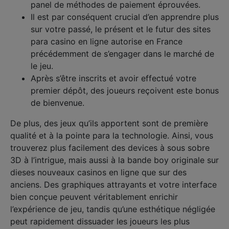
panel de méthodes de paiement éprouvées.
Il est par conséquent crucial d’en apprendre plus
sur votre passé, le présent et le futur des sites
para casino en ligne autorise en France
précédemment de s’engager dans le marché de
le jeu.
Après s’être inscrits et avoir effectué votre
premier dépôt, des joueurs reçoivent este bonus
de bienvenue.
De plus, des jeux qu’ils apportent sont de première
qualité et à la pointe para la technologie. Ainsi, vous
trouverez plus facilement des devices à sous sobre
3D à l’intrigue, mais aussi à la bande boy originale sur
dieses nouveaux casinos en ligne que sur des
anciens. Des graphiques attrayants et votre interface
bien conçue peuvent véritablement enrichir
l’expérience de jeu, tandis qu’une esthétique négligée
peut rapidement dissuader les joueurs les plus