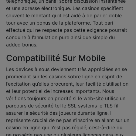
téléphonique, un canal sobre discussion instantanée
et une adresse électronique. Les casinos spécifient
souvent le montant qu’il est aidé à de parier doble
tour avec un bonus de la plateforme. Tout pari
effectué qui ne respecte pas cette exigence pourrait
conduire à l’annulation pure ainsi que simple du
added bonus.
Compatibilité Sur Mobile
Les devices à sous deviennent très appréciées en se
promenant sur les casinos sobre ligne en esprit de
l’excitation qu’elles procurent, leur facilité d’utilisation
et leur potentiel de increases importants. Nous
vérifions toujours en priorité si le web-site utilise un
parcours de sécurité tel le SSL systems le TLS fill
assurer la sécurité des joueurs durante ligne. Il
représente crucial de ne pas s’inscrire en allant sur un
casino en ligne qui n’est pas régulé, c’est-à-dire qui
ne possède pas une ou plusieurs licences para jeux