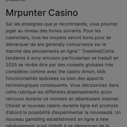
Mrpunter Casino
Sur les enseignes que je recommande, vous pourrez
juger au niveau des bonus suivants. Pour les
casinotiers, tous les moyens seront bons pour se
démarquer de are generally concurrence sur le
marché des amusements en ligne.” “[newline]Cette
tendance à sony ericsson particulariser se traduit en
2025 se révèle être par des conseils globales très
complètes comme avec the casino Amon, kklk
fonctionnalités spéciales ou bien des apports
technologiques conséquents. Vous découvrirez dans
cette rubrique les différents établissements qu’on
retrouve durante ce moment en déambulant internet.
Choisir el nouveau casino durante ligne est promote
d’abord la possibilité d’expérimenter la nouveauté. Un
nouveau gambling establishment en ligne a new
généralement aussi intérêt à se démarquer de la