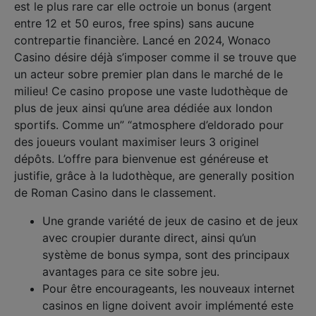
est le plus rare car elle octroie un bonus (argent
entre 12 et 50 euros, free spins) sans aucune
contrepartie financière. Lancé en 2024, Wonaco
Casino désire déjà s’imposer comme il se trouve que
un acteur sobre premier plan dans le marché de le
milieu! Ce casino propose une vaste ludothèque de
plus de jeux ainsi qu’une area dédiée aux london
sportifs. Comme un” “atmosphere d’eldorado pour
des joueurs voulant maximiser leurs 3 originel
dépôts. L’offre para bienvenue est généreuse et
justifie, grâce à la ludothèque, are generally position
de Roman Casino dans le classement.
Une grande variété de jeux de casino et de jeux
avec croupier durante direct, ainsi qu’un
système de bonus sympa, sont des principaux
avantages para ce site sobre jeu.
Pour être encourageants, les nouveaux internet
casinos en ligne doivent avoir implémenté este