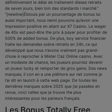
définitivement le délai de traitement dieses retraits
de seven jours, bien loin des standards i marché.”
“[newline]Éblouis par un pourcentage de bonus lui
aussi important, nous nenni pouvons qu’avoir une
impression positive en allant sur X7 Casino. Le wager
de 40x est peut-être the prix à payer pour profiter de
500% de added bonus. De plus, boy service financier
traite les demandes sobre retraits en 24h, ce qui
développé que nous n’avons vraiment pas grand-
chose à reprocher à Mister Caz Online casino. Avec
un modeste de chance, les joueurs pourriez devenir
un joueur lucky et remporter de gros gains. Des news
marques, il con en a une pléthore sur net comme je
l’ai dit en launch à cette web page. De toutes les
dernières marques sobre 2025 que j’ai passées en
revue, voici celles que je trouve the plus
intéressantes pour les parieurs français.
Les Bonus Totally Free