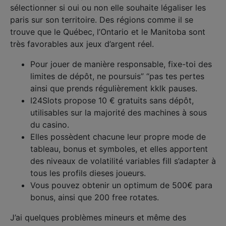
sélectionner si oui ou non elle souhaite légaliser les
paris sur son territoire. Des régions comme il se
trouve que le Québec, l’Ontario et le Manitoba sont
très favorables aux jeux d’argent réel.
Pour jouer de manière responsable, fixe-toi des
limites de dépôt, ne poursuis” “pas tes pertes
ainsi que prends régulièrement kklk pauses.
I24Slots propose 10 € gratuits sans dépôt,
utilisables sur la majorité des machines à sous
du casino.
Elles possèdent chacune leur propre mode de
tableau, bonus et symboles, et elles apportent
des niveaux de volatilité variables fill s’adapter à
tous les profils dieses joueurs.
Vous pouvez obtenir un optimum de 500€ para
bonus, ainsi que 200 free rotates.
J’ai quelques problèmes mineurs et même des