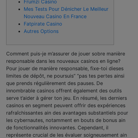
Frumzi Casino
Mes Tests Pour Dénicher Le Meilleur
Nouveau Casino En France
Fatpirate Casino
Autres Options
Comment puis-je m’assurer de jouer sobre manière
responsable dans les nouveaux casinos en ligne?
Pour jouer de manière responsable, fixe-toi dieses
limites de dépôt, ne poursuis” “pas tes pertes ainsi
que prends régulièrement des pauses. De
innombrable casinos offrent également des outils
serve t’aider à gérer ton jeu. En résumé, les derniers
casinos en segment peuvent offrir des expériences
rafraîchissantes ain des avantages substantiels pour
les cybernautes, notamment en bouts de bonus ain
de fonctionnalités innovantes. Cependant, il
représente crucial de les évaluer soigneusement ain