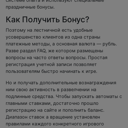
праздничные бонусы.
Как Получить Бонус?
Поэтому на лестничной есть удобные
усовершенство клиентов из одна страны
платежные методы, а основная валюта ― рубль.
Разве раздел FAQ, же котором размещены
вопросы на часто ответы вопросы. Простая
регистрация учетной записи позволяет
пользователям быстро начинать к игре.
Но и получать дополнительные вознаграждения
ним свою активность в развелчении на
подлинные средства. Чтобы запускать автоматы с
главными ставками, достаточно прошло
регистрацию на сайте и пополнить баланс.
Диапазон ставок а вращение установлен
правилами каждого конкретного игрового