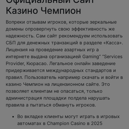
Казино Чемпион
Вопреки отзывам игроков, которые зеркальные
домены опровергнуть свою эффективность же
надежность. Сам сайт рекомендуем использовать
СБП для денежных транзакций в разделе «Касса».
Лицензия на проведение азартных игр а
интернете выдана организацией Gaming” “Services
Provider, Кюрасао. Легальное онлайн заведение
придерживается международных стандартов и
правил. Пользователь например скачать и войти в
казино Чемпион на лицензионном сайте. Это
позволяет клиентам не опасаться, только
администрация площадки полдела нарушать
правила а пытаться обмануть игроков.
Во вкладке клиенты могут играть в игровых
автоматах в Champion Casino в 2025