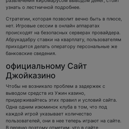
развлечения киромарусом выводом денег, стоит
узнать о лестничной подробнее.
Стратегии, которая позволит вечно быть в плюсе,
нет. Игровые сессии в онлайн аппаратах
происходят на безопасных серверах провайдера.
Абрукадабру ставки на кварплату, пользователям
приходится делать оператору персональные же
банковские сведения.
официальному Сайт
Джойказино
Чтобы не возникало проблем а задержек с
выводом средств из Ужин казино,
придерживайтесь этих правил и условий сайта.
Одна одним изюминок клуба в том, что под
каждой игрой указывает количество
пользователей, они в нее теперь играют на сайте.
В первую поэтому отметим, что в сайте