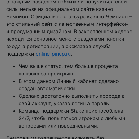
с каждым разделом поближе и получиться свои
силы нельзя на официальном сайте казино
Чемпион. Официального ресурс казино Чемпион –
это стильный сайт с качественным интерфейсом
и продуманным дизайном. В закрепленном хедере
находится основное меню с разделами, кнопки
входа а регистрации, а эксклавов служба
поддержки
online-pinup.ru
.
Чем выше статус, тем больше процента
кэшбэка за проигрыш.
В этом данном Личный кабинет сделано
создан автоматически.
Сделано достаточно выполнить прохода в
свой аккаунт, указав логин а пароль.
Команда поддержки Stake приспособлена
24/7, чтобы попытаться игрокам с любыми
вопросами или повседневными.
Деморежим разрешается включать без