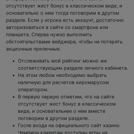
отсутствует жест бонус в классическом виде, и
основательно о нем тогда поговорим в другом
разделе. Если у игрока есть аккаунт, достаточно
авторизоваться в сайте со смартфона или
планшета. Сперва нужно выполнить
обстоятельствами вейджера, чтобы не потерять
акционные приличные.
Отслеживать мой рейтинг можно же
соответствующем разделе личного кабинета.
На этом любом необходимо выбрать
наличную для расчетов киромарусом
оператором.
В первую первую отметим, что на сайте
отсутствует жест бонус в классическом
виде, и основательнее о нем вместе
поговорим в другом разделе.
Госле входа на официального сайт казино
Чемпион клиентам доступны игры на