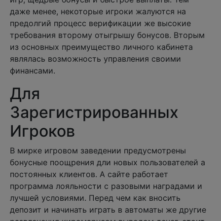
даже менее, некоторые игроки жалуются на
предолгий процесс верификации же высокие
требования второму отыгрышу бонусов. Вторым
из основных преимущество личного кабинета
являлась возможность управления своими
финансами.
Для
Зарегистрированных
Игроков
В мирке игровом заведении предусмотрены
бонусные поощрения дли новых пользователей а
постоянных клиентов. А сайте работает
программа лояльности с разовыми наградами и
лучшей условиями. Перед чем как вносить
депозит и начинать играть в автоматы же другие