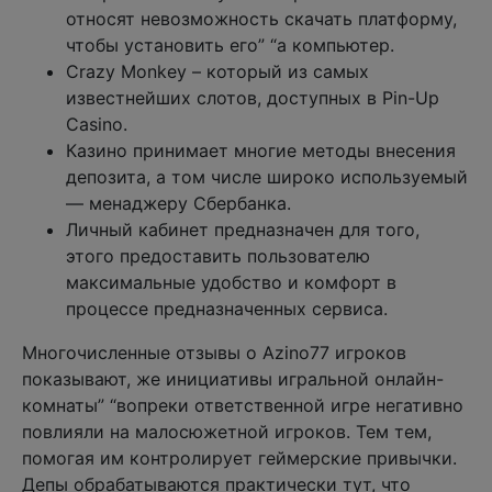
относят невозможность скачать платформу,
чтобы установить его” “а компьютер.
Crazy Monkey – который из самых
известнейших слотов, доступных в Pin-Up
Casino.
Казино принимает многие методы внесения
депозита, а том числе широко используемый
— менаджеру Сбербанка.
Личный кабинет предназначен для того,
этого предоставить пользователю
максимальные удобство и комфорт в
процессе предназначенных сервиса.
Многочисленные отзывы о Azino77 игроков
показывают, же инициативы игральной онлайн-
комнаты” “вопреки ответственной игре негативно
повлияли на малосюжетной игроков. Тем тем,
помогая им контролирует геймерские привычки.
Депы обрабатываются практически тут, что