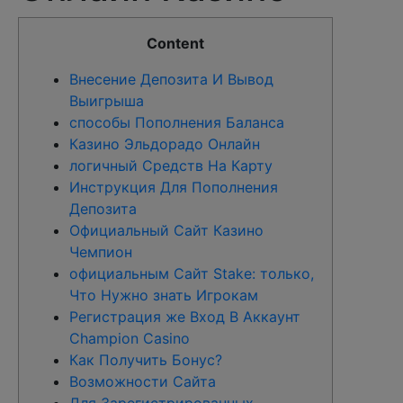
Content
Внесение Депозита И Вывод
Выигрыша
способы Пополнения Баланса
Казино Эльдорадо Онлайн
логичный Средств На Карту
Инструкция Для Пополнения
Депозита
Официальный Сайт Казино
Чемпион
официальным Сайт Stake: только,
Что Нужно знать Игрокам
Регистрация же Вход В Аккаунт
Champion Casino
Как Получить Бонус?
Возможности Сайта
Для Зарегистрированных