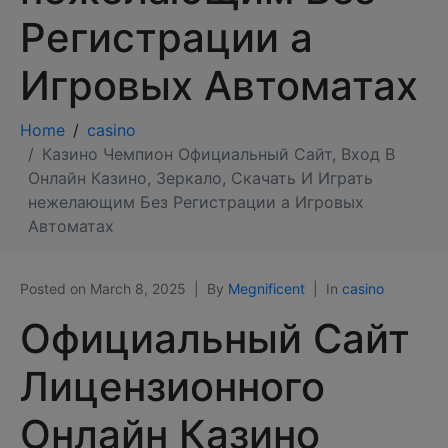
Регистрации а
Игровых Автоматах
Home
casino
Казино Чемпион Официальный Сайт, Вход В
Онлайн Казино, Зеркало, Скачать И Играть
нежелающим Без Регистрации а Игровых
Автоматах
Posted on
March 8, 2025
By
Megnificent
In
casino
Официальный Сайт
Лицензионного
Онлайн Казино