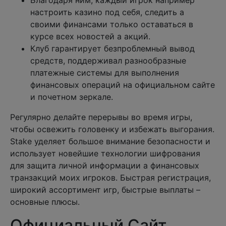
настроить казино под себя, следить а
своими финансами только оставаться в
курсе всех новостей а акций.
Клуб гарантирует безпроблемный вывод
средств, поддерживал разнообразные
платежные системы для выполнения
финансовых операций на официальном сайте
и почетном зеркале.
Регулярно делайте перерывы во время игры,
чтобы освежить головенку и избежать выгорания.
Stake уделяет большое внимание безопасности и
использует новейшие технологии шифрования
для защита личной информации а финансовых
транзакций моих игроков. Быстрая регистрация,
широкий ассортимент игр, быстрые выплаты –
основные плюсы.
Официальный Сайт