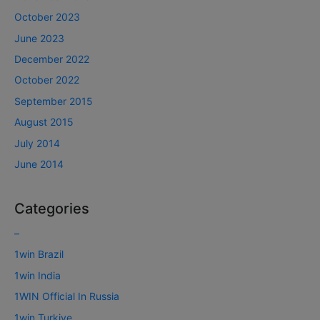
October 2023
June 2023
December 2022
October 2022
September 2015
August 2015
July 2014
June 2014
Categories
–
1win Brazil
1win India
1WIN Official In Russia
1win Turkiye