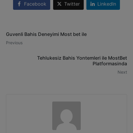
Facebook
Twitter
LinkedIn
Guvenli Bahis Deneyimi Most bet ile
Previous
Tehlukesiz Bahis Yontemleri ile MostBet
Platformasinda
Next