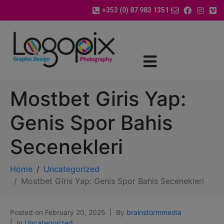
+353 (0) 87 983 1351
Mostbet Giris Yap:
Genis Spor Bahis
Secenekleri
Home
Uncategorized
Mostbet Giris Yap: Genis Spor Bahis Secenekleri
Posted on
February 20, 2025
By
brainstormmedia
In
Uncategorized