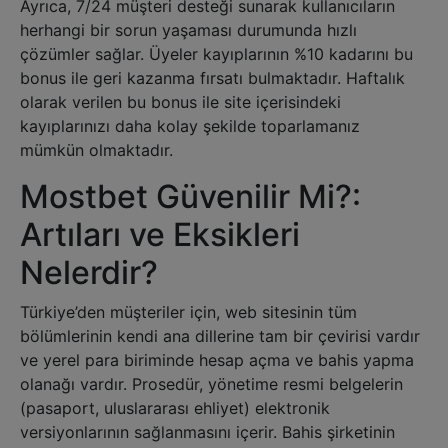
Ayrıca, 7/24 müşteri desteği sunarak kullanıcıların
herhangi bir sorun yaşaması durumunda hızlı
çözümler sağlar. Üyeler kayıplarının %10 kadarını bu
bonus ile geri kazanma fırsatı bulmaktadır. Haftalık
olarak verilen bu bonus ile site içerisindeki
kayıplarınızı daha kolay şekilde toparlamanız
mümkün olmaktadır.
Mostbet Güvenilir Mi?:
Artıları ve Eksikleri
Nelerdir?
Türkiye’den müşteriler için, web sitesinin tüm
bölümlerinin kendi ana dillerine tam bir çevirisi vardır
ve yerel para biriminde hesap açma ve bahis yapma
olanağı vardır. Prosedür, yönetime resmi belgelerin
(pasaport, uluslararası ehliyet) elektronik
versiyonlarının sağlanmasını içerir. Bahis şirketinin