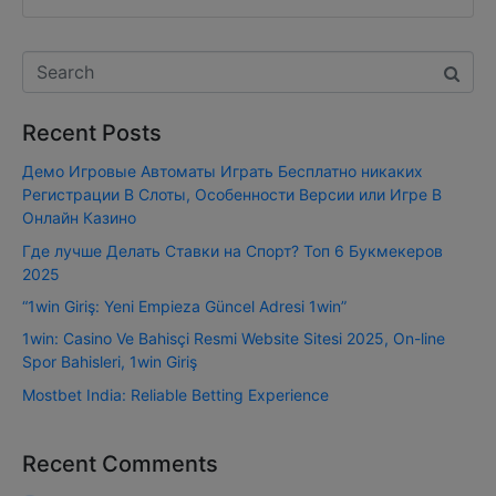
Recent Posts
Демо Игровые Автоматы Играть Бесплатно никаких
Регистрации В Слоты, Особенности Версии или Игре В
Онлайн Казино
Где лучше Делать Ставки на Спорт? Топ 6 Букмекеров
2025
“1win Giriş: Yeni Empieza Güncel Adresi 1win”
1win: Casino Ve Bahisçi Resmi Website Sitesi 2025, On-line
Spor Bahisleri, 1win Giriş
Mostbet India: Reliable Betting Experience
Recent Comments