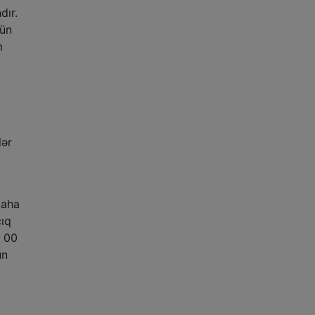
dır.
çün
m
lər
daha
çıq
. 00
ün