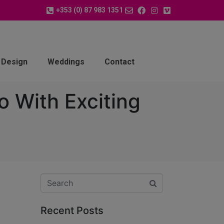
+353 (0) 87 983 1351
Design
Weddings
Contact
o With Exciting
Recent Posts