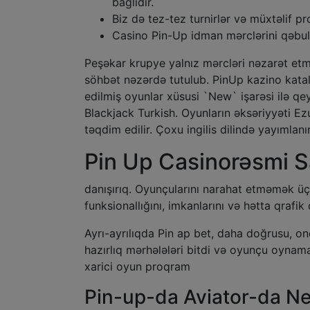
bağlıdır.
Biz də tez-tez turnirlər və müxtəlif pr
Casino Pin-Up idman mərclərini qəbul e
Peşəkar krupye yalnız mərcləri nəzarət etm
söhbət nəzərdə tutulub. PinUp kazino kata
edilmiş oyunlar xüsusi `New` işarəsi ilə qe
Blackjack Turkish. Oyunların əksəriyyəti Ez
təqdim edilir. Çoxu ingilis dilində yayımlanı
Pin Up Casinorəsmi S
danışırıq. Oyunçularını narahat etməmək üç
funksionallığını, imkanlarını və hətta qrafi
Ayrı-ayrılıqda Pin ap bet, daha doğrusu, o
hazırlıq mərhələləri bitdi və oyunçu oynama
xarici oyun proqram
Pin-up-da Aviator-da N