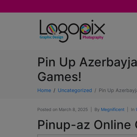
Pin Up Azerbayja
Games!
Home
Uncategorized
Pin Up Azerbayj
Posted on
March 8, 2025
By
Megnificent
In
Pinup-az Online 