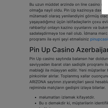
Bu uzun müddət ərzində on line casino müşt
olmağa nayil oldu. Pin Up kazinoya daxil
mütəmadi olaraq yeniləndiyini görmüş olaca
yaşayadığımız üçün istifadəçilərin çoxu ev
rəhbərliyi onlayn kazino oyunlarını və buk
sadələşdirməyə toe nail olub. İdmana mərc 
proqramı ilə eyni şeyi etməlisiniz
pinupcasi
Pin Up Casino Azerbaija
Pin Up casino saytında balansın hər dolduru
səviyyədən ibarət olan sadiqlik proqramı ilə
məbləği ilə müəyyən edilir. Yeni müştərilə
pinkoinlər alırlar. Toplanmış xallar ouonçunu
ARIZONA saytının ziyarətçiləri şəxsi hesab
rejimində matçların gedişini izləyə bilərlər.
məlumatları izləmək kifayətdir.
Bu o deməkdir ki, müştərilərin identi