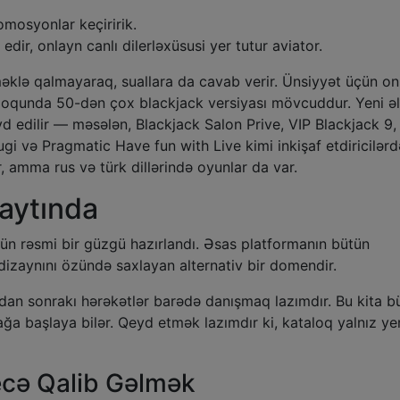
omosyonlar keçiririk.
dir, onlayn canlı dilerləxüsusi yer tutur aviator.
əklə qalmayaraq, suallara da cavab verir. Ünsiyyət üçün on
loqunda 50-dən çox blackjack versiyası mövcuddur. Yeni ə
yd edilir — məsələn, Blackjack Salon Prive, VIP Blackjack 9,
ugi və Pragmatic Have fun with Live kimi inkişaf etdiricilər
r, amma rus və türk dillərində oyunlar da var.
aytında
ün rəsmi bir güzgü hazırlandı. Əsas platformanın bütün
k dizaynını özündə saxlayan alternativ bir domendir.
ndan sonrakı hərəkətlər barədə danışmaq lazımdır. Bu kita b
ğa başlaya bilər. Qeyd etmək lazımdır ki, kataloq yalnız yer
ecə Qalib Gəlmək