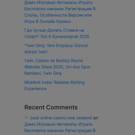
Демо Игровые Автоматы Играть
Бесплатно никаких Регистрации В
Слоты, Особенности Версии или
Игре В Онлайн Казино
Где лучше Делать Ставки на
Спорт? Топ 6 Букмекеров 2025
“1win Giriş: Yeni Empieza Güncel
Adresi 1win”
1win: Casino Ve Bahisçi Resmi
Website Sitesi 2025, On-line Spor
Bahisleri, 1win Giriş
Mostbet India: Reliable Betting
Experience
Recent Comments
best online casino new zealand
on
Демо Игровые Автоматы Играть
Бесплатно никаких Регистрации В