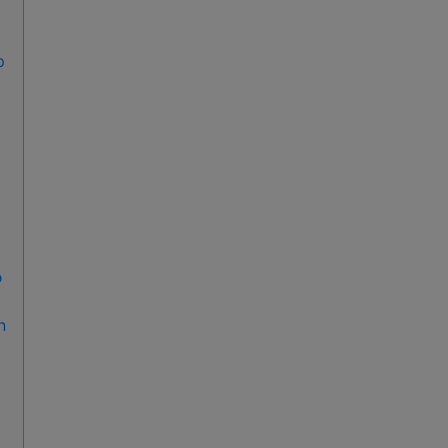
p
ə
n