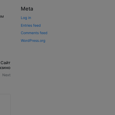
Meta
ям
Log in
Entries feed
Comments feed
WordPress.org
 Сайт
азино
Next