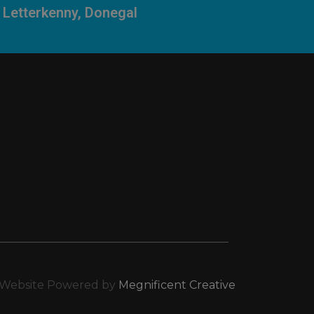
Letterkenny, Donegal
 Website Powered by
Megnificent Creative