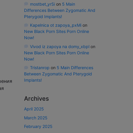
mostbet_yrSi
on
5 Main
Differences Between Zygomatic And
Pterygoid Implants!
Kapelnica ot zapoya_pxMi
on
New Black Porn Sites Porn Online
Now!
Vivod iz zapoya na domy_xbpl
on
New Black Porn Sites Porn Online
Now!
Tristanrop
on
5 Main Differences
Between Zygomatic And Pterygoid
Implants!
рения
ая
Archives
April 2025
March 2025
February 2025