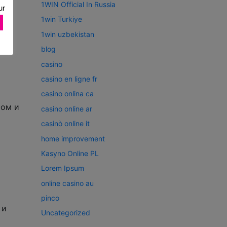
1WIN Official In Russia
ur
1win Turkiye
1win uzbekistan
blog
casino
casino en ligne fr
casino onlina ca
том и
casino online ar
casinò online it
home improvement
Kasyno Online PL
Lorem Ipsum
online casino au
pinco
 и
Uncategorized